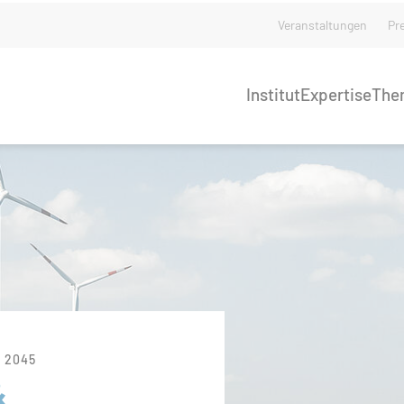
Veranstaltungen
Pr
Institut
Expertise
The
 2045
&