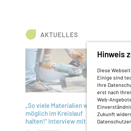
AKTUELLES
Hinweis 
Slider überspringen
Diese Webseit
Einige sind te
ihre Datensch
erst nach Ihre
© Canva
Web-Angebotes
„So viele Materialien wie
DREI FRA
Einverständnis
WIEDERV
Schäd
möglich im Kreislauf
Zukunft widerr
halten!“ Interview mit Julia
Datenschutzer
Blog
23
Schütz
Wir spre