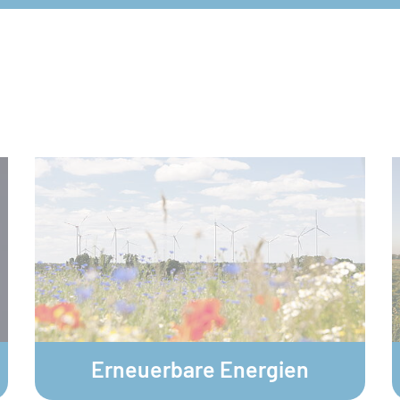
© plainpicture / Ulrich Mertens
© 
Erneuerbare Energien