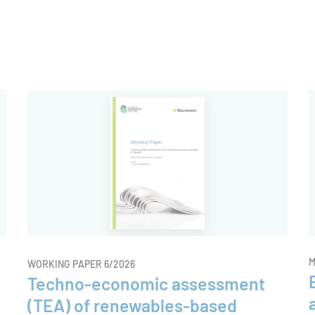
Hermann, Energieexperte am Öko-Institut
über die aktuelle Situation des
Energiesystems und darüber, welche
Strategien nötig sind, um mit
Krisensituationen besser umzugehen.
M
WORKING PAPER 6/2026
Techno-economic assessment
(TEA) of renewables-based