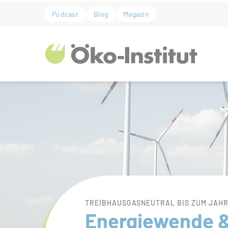
ZUM HAUPTINHALT SPRINGEN
Podcast
Blog
Magazin
ZUR SUCHE SPRINGEN
Bühnenslider überspringen
Start
TREIBHAUSGASNEUTRAL BIS ZUM JAHR
Energiewende 