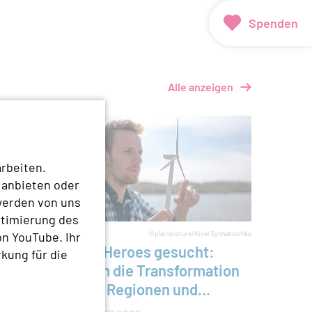
Spenden
Alle anzeigen
rbeiten.
 anbieten oder
werden von uns
ptimierung des
thomasknospe
n YouTube. Ihr
©plainpicture/Kniel Synnatzschke
Local Heroes gesucht:
HLOSSEN
rkung für die
Warum die Transformation
in den Regionen und
hland
Kommunen entschieden