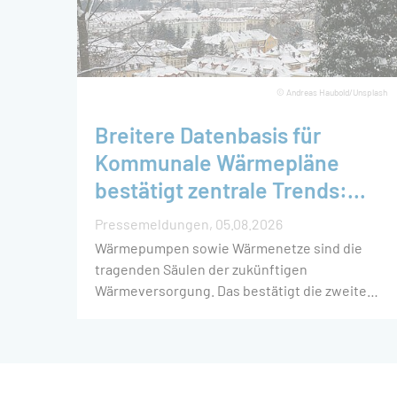
© Andreas Haubold/Unsplash
Breitere Datenbasis für
Kommunale Wärmepläne
bestätigt zentrale Trends:
Wärmepumpen und
Pressemeldungen
05.08.2026
Wärmenetze bilden das
Wärmepumpen sowie Wärmenetze sind die
Rückgrat der Wärmewende
tragenden Säulen der zukünftigen
Wärmeversorgung. Das bestätigt die zweite
Ausgabe der Studie „Kommunale
Wärmeplanung in Deutschland“ von
Fraunhofer-Institut für Solare Energiesysteme
ISE und Öko-Institut auf einer deutlich
breiteren Datenbasis als die erste Auswertung