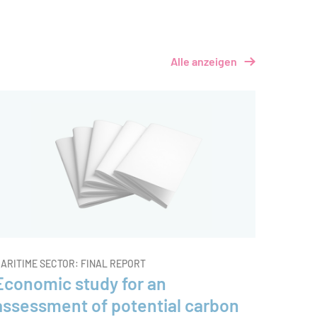
Deutschen Bundesstiftung Umwelt (DBU) elf
Projekte neue Methoden für Ackerbau mit
möglichst wenigen Chemikalien entwickelt.
Alle anzeigen
Das Öko-Institut hat die vielversprechendsten
Lösungen herausgearbeitet – mit DBU-
Förderung in Höhe von rund 220.000 Euro.
ARITIME SECTOR: FINAL REPORT
Economic study for an
assessment of potential carbon