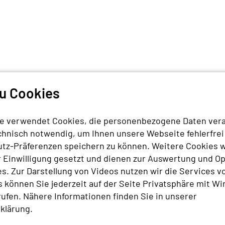
zu Cookies
e verwendet Cookies, die personenbezogene Daten vera
chnisch notwendig, um Ihnen unsere Webseite fehlerfrei
utz-Präferenzen speichern zu können. Weitere Cookies 
r Einwilligung gesetzt und dienen zur Auswertung und O
© Canva
© Adobe/
. Zur Darstellung von Videos nutzen wir die Services vo
GEN AN DR. GRETA GAUDIG ZUR
FORSCHUNGSPROJEKT ABGESC
 können Sie jederzeit auf der Seite Privatsphäre mit Wi
ERNÄSSUNG VON MOOREN
en oder Chancen?
Strategien für die
ufen. Nähere Informationen finden Sie in unserer
Dekarbonisierung der
klärung
.
.07.2026
Fernwärme in Deutsc
chen mit Dr. Greta Gaudig