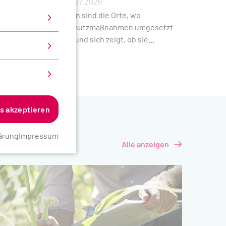
Blog
16.07.2026
wird
Regionen sind die Orte, wo
Klimaschutzmaßnahmen umgesetzt
 den
werden und sich zeigt, ob sie
funktionieren oder nicht. Ryan Kelly
ersucht,
schreibt im Blog über Local Heroes
n gezielt
und ihre Bedeutung für den
um die
Klimaschutz.
n. Der
es akzeptieren
ssbericht
den
ärung
Impressum
Alle anzeigen
en,
de vom
nd ifeu –
in