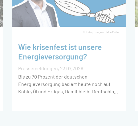
Zusammenarbeit mit Praxispa
erstellt und vom Bundesmini
für Wirtschaft und Energie ge
Die Betreuung des Vorhabens
übernahm die Bundesstelle f
© fstopimages/Malte Müller
Energieeffizienz (BfEE).
Wie krisenfest ist unsere
Energieversorgung?
Pressemeldungen
23.07.2026
Bis zu 70 Prozent der deutschen
Energieversorgung basiert heute noch auf
Kohle, Öl und Erdgas. Damit bleibt Deutschland
abhängig vom Import fossiler Energieträger,
was gerade in Kriegs- und Krisenzeiten zu
Herausforderungen führen kann. Der aktuelle
Podcast „Wenden bitte!“ des Öko-Instituts
fragt deshalb: „Wie krisenfest ist unsere
Energieversorgung?“. Darin spricht Hauke