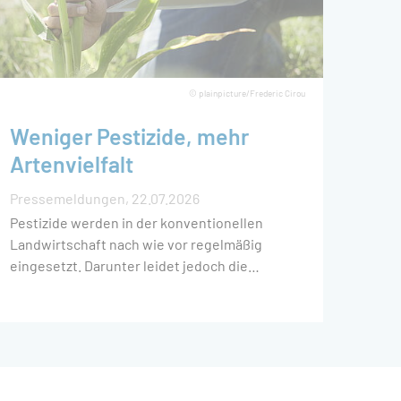
rtnern
sterium
fördert.
ür
© plainpicture/Frederic Cirou
Weniger Pestizide, mehr
Artenvielfalt
Pressemeldungen
22.07.2026
Pestizide werden in der konventionellen
Landwirtschaft nach wie vor regelmäßig
eingesetzt. Darunter leidet jedoch die
Biodiversität. Denn chemische
Pflanzenschutzmittel sind laut
Umweltbundesamt ein wesentlicher Grund für
den Rückgang der Artenvielfalt in
Agrarlandschaften. Deshalb haben in der
Förderinitiative Pestizidvermeidung der